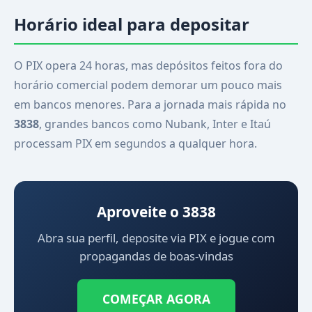
Horário ideal para depositar
O PIX opera 24 horas, mas depósitos feitos fora do
horário comercial podem demorar um pouco mais
em bancos menores. Para a jornada mais rápida no
3838
, grandes bancos como Nubank, Inter e Itaú
processam PIX em segundos a qualquer hora.
Aproveite o 3838
Abra sua perfil, deposite via PIX e jogue com
propagandas de boas-vindas
COMEÇAR AGORA