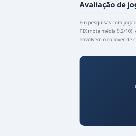
Avaliação de jo
Em pesquisas com jogado
PIX (nota média 9.2/10), 
envolvem o rollover de