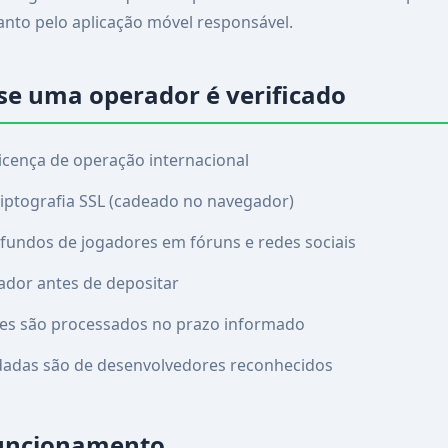
anto pelo aplicação móvel responsável.
se uma operador é verificado
licença de operação internacional
iptografia SSL (cadeado no navegador)
 fundos de jogadores em fóruns e redes sociais
gador antes de depositar
ues são processados no prazo informado
dadas são de desenvolvedores reconhecidos
funcionamento