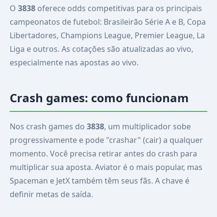
O
3838
oferece odds competitivas para os principais
campeonatos de futebol: Brasileirão Série A e B, Copa
Libertadores, Champions League, Premier League, La
Liga e outros. As cotações são atualizadas ao vivo,
especialmente nas apostas ao vivo.
Crash games: como funcionam
Nos crash games do
3838
, um multiplicador sobe
progressivamente e pode "crashar" (cair) a qualquer
momento. Você precisa retirar antes do crash para
multiplicar sua aposta. Aviator é o mais popular, mas
Spaceman e JetX também têm seus fãs. A chave é
definir metas de saída.