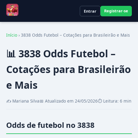
Registrar-se
Entrar
Início
›
3838 Odds Futebol – Cotações para Brasileirão e Mais
📊 3838 Odds Futebol –
Cotações para Brasileirão
e Mais
✍️ Mariana Silva
📅 Atualizado em 24/05/2026
⏱️ Leitura: 6 min
Odds de futebol no 3838