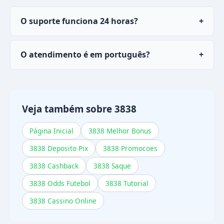
O suporte funciona 24 horas?
+
Sim, o chat em tempo real do
3838
está pronto
O atendimento é em português?
+
24 horas por dia, 7 dias por semana.
Sim, toda a suporte ao usuário atende em
português do Brasil.
Veja também sobre 3838
Página Inicial
3838 Melhor Bonus
3838 Deposito Pix
3838 Promocoes
3838 Cashback
3838 Saque
3838 Odds Futebol
3838 Tutorial
3838 Cassino Online