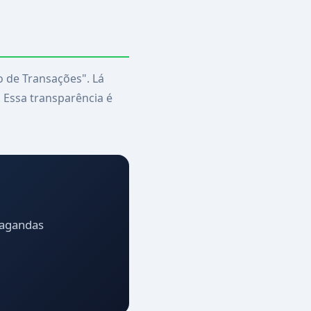
 de Transações". Lá
. Essa transparência é
pagandas