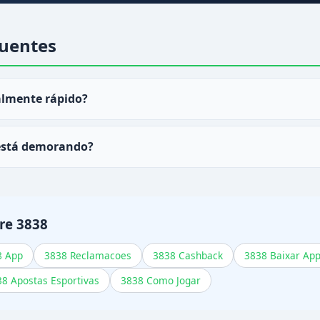
uentes
almente rápido?
ques via PIX no
3838
cai em menos de 30 minutos.
está demorando?
 de perfil pendente ou rollover de propagandas não cumpri
endimento.
re 3838
8 App
3838 Reclamacoes
3838 Cashback
3838 Baixar Ap
8 Apostas Esportivas
3838 Como Jogar