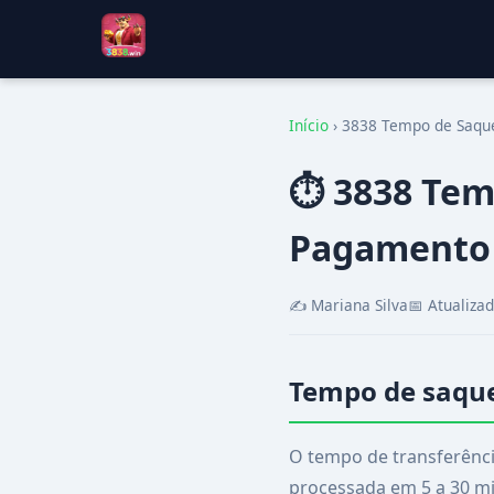
Início
›
3838 Tempo de Saque
⏱️ 3838 Tem
Pagamento
✍️ Mariana Silva
📅 Atualiza
Tempo de saque
O tempo de transferênc
processada em 5 a 30 min