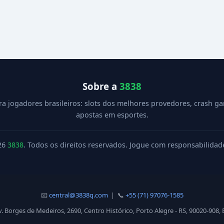
Sobre a
3838
ra jogadores brasileiros: slots dos melhores provedores, crash g
apostas em esportes.
26
3838
. Todos os direitos reservados. Jogue com responsabilidad
📧
central@3838q.com
| 📞
+55 (71) 97076-1585
v. Borges de Medeiros, 2690, Centro Histórico, Porto Alegre - RS, 90020-908, B