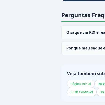
Perguntas Freq
O saque via PIX é re
Sim, a maioria dos sa
Por que meu saque 
Pode ser confirmação
itens ou contate o at
Veja também sob
Página Inicial
383
3838 Confiavel
383