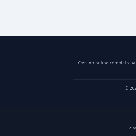
Cassino online completo pa
© 20
📍 A