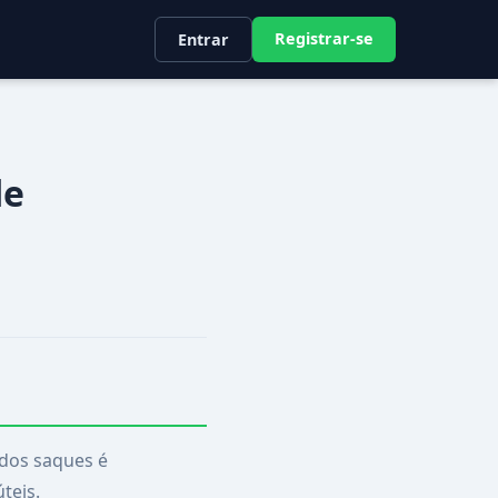
Registrar-se
Entrar
de
 dos saques é
teis.