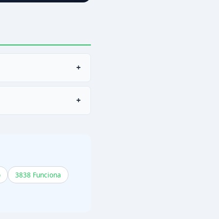
+
+
do. Verifique esses
p
3838 Funciona