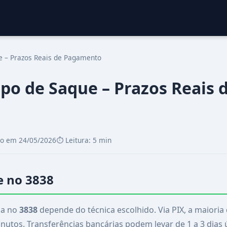
 – Prazos Reais de Pagamento
po de Saque – Prazos Reais 
do em 24/05/2026
⏱️ Leitura: 5 min
 no 3838
ia no
3838
depende do técnica escolhido. Via PIX, a maioria
utos. Transferências bancárias podem levar de 1 a 3 dias ú