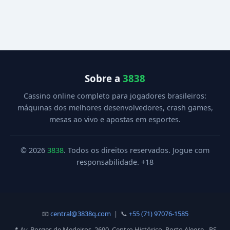
Sobre a
3838
Cassino online completo para jogadores brasileiros:
máquinas dos melhores desenvolvedores, crash games,
mesas ao vivo e apostas em esportes.
© 2026
3838
. Todos os direitos reservados. Jogue com
responsabilidade. +18
📧
central@3838q.com
| 📞
+55 (71) 97076-1585
📍 Av. Borges de Medeiros, 2690, Centro Histórico, Porto Alegre - RS,