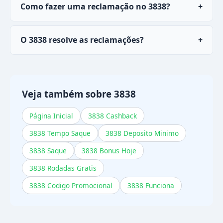
Como fazer uma reclamação no 3838?
+
Acesse o chat ao vivo no site ou aplicação
O 3838 resolve as reclamações?
+
móvel, ou envie um email detalhando seu
problema com prints e dados da cadastro.
Sim, a maioria das reclamações é resolvida em
até 48 horas quando reportada pelos canais
oficiais.
Veja também sobre 3838
Página Inicial
3838 Cashback
3838 Tempo Saque
3838 Deposito Minimo
3838 Saque
3838 Bonus Hoje
3838 Rodadas Gratis
3838 Codigo Promocional
3838 Funciona