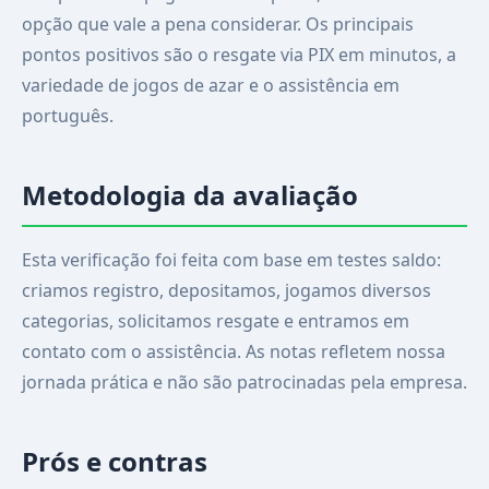
opção que vale a pena considerar. Os principais
pontos positivos são o resgate via PIX em minutos, a
variedade de jogos de azar e o assistência em
português.
Metodologia da avaliação
Esta verificação foi feita com base em testes saldo:
criamos registro, depositamos, jogamos diversos
categorias, solicitamos resgate e entramos em
contato com o assistência. As notas refletem nossa
jornada prática e não são patrocinadas pela empresa.
Prós e contras