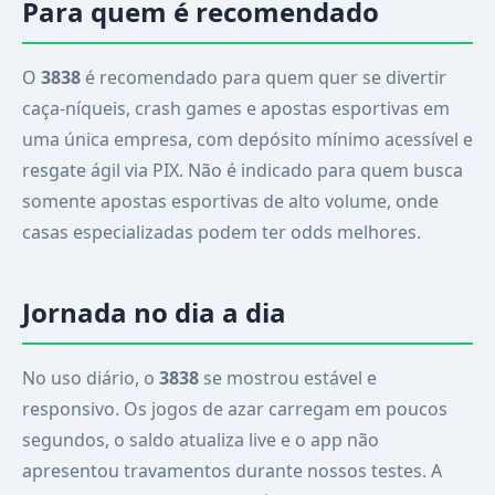
Para quem é recomendado
O
3838
é recomendado para quem quer se divertir
caça-níqueis, crash games e apostas esportivas em
uma única empresa, com depósito mínimo acessível e
resgate ágil via PIX. Não é indicado para quem busca
somente apostas esportivas de alto volume, onde
casas especializadas podem ter odds melhores.
Jornada no dia a dia
No uso diário, o
3838
se mostrou estável e
responsivo. Os jogos de azar carregam em poucos
segundos, o saldo atualiza live e o app não
apresentou travamentos durante nossos testes. A