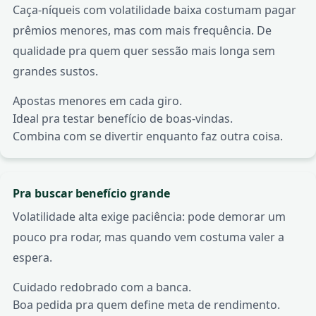
Caça-níqueis com volatilidade baixa costumam pagar
prêmios menores, mas com mais frequência. De
qualidade pra quem quer sessão mais longa sem
grandes sustos.
Apostas menores em cada giro.
Ideal pra testar benefício de boas‑vindas.
Combina com se divertir enquanto faz outra coisa.
Pra buscar benefício grande
Volatilidade alta exige paciência: pode demorar um
pouco pra rodar, mas quando vem costuma valer a
espera.
Cuidado redobrado com a banca.
Boa pedida pra quem define meta de rendimento.