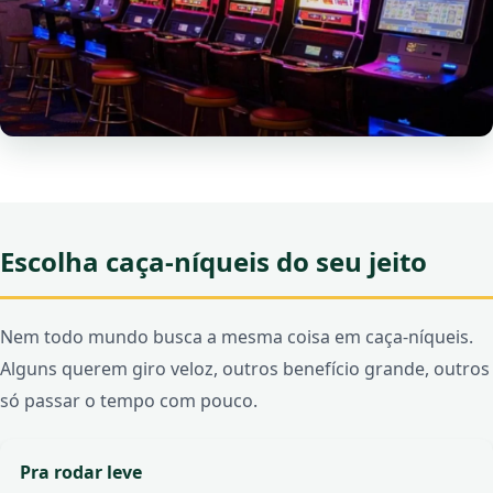
Escolha caça-níqueis do seu jeito
Nem todo mundo busca a mesma coisa em caça-níqueis.
Alguns querem giro veloz, outros benefício grande, outros
só passar o tempo com pouco.
Pra rodar leve