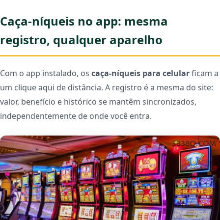
Caça-níqueis no app: mesma
registro, qualquer aparelho
Com o app instalado, os
caça-níqueis para celular
ficam a
um clique aqui de distância. A registro é a mesma do site:
valor, benefício e histórico se mantêm sincronizados,
independentemente de onde você entra.