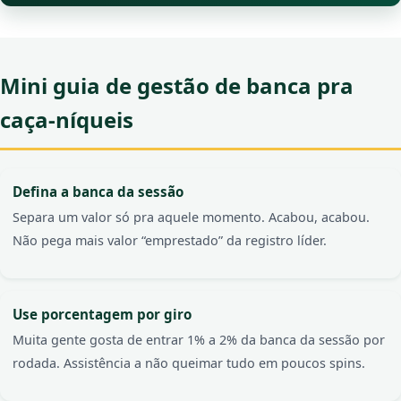
Mini guia de gestão de banca pra
caça-níqueis
Defina a banca da sessão
Separa um valor só pra aquele momento. Acabou, acabou.
Não pega mais valor “emprestado” da registro líder.
Use porcentagem por giro
Muita gente gosta de entrar 1% a 2% da banca da sessão por
rodada. Assistência a não queimar tudo em poucos spins.