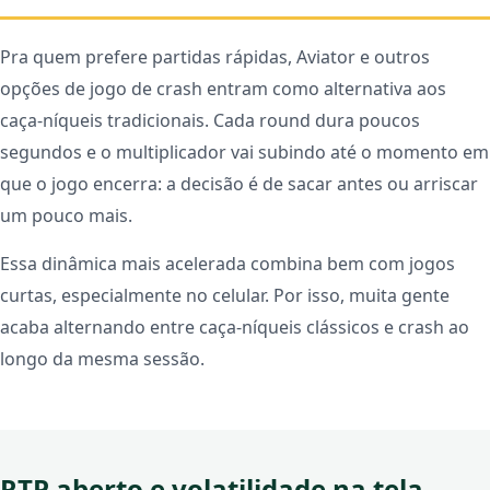
Pra quem prefere partidas rápidas, Aviator e outros
opções de jogo de crash entram como alternativa aos
caça-níqueis tradicionais. Cada round dura poucos
segundos e o multiplicador vai subindo até o momento em
que o jogo encerra: a decisão é de sacar antes ou arriscar
um pouco mais.
Essa dinâmica mais acelerada combina bem com jogos
curtas, especialmente no celular. Por isso, muita gente
acaba alternando entre caça-níqueis clássicos e crash ao
longo da mesma sessão.
RTP aberto e volatilidade na tela