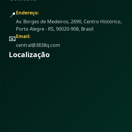
Endereço:
📍
Av. Borges de Medeiros, 2690, Centro Histórico,
Porto Alegre - RS, 90020-908, Brasil
Email:
📧
central@3838q.com
Localização