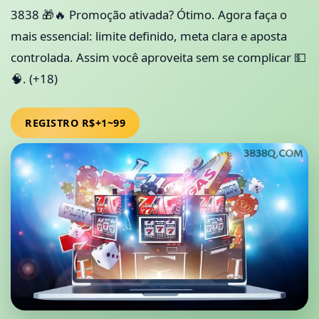
3838 🎁🔥 Promoção ativada? Ótimo. Agora faça o
mais essencial: limite definido, meta clara e aposta
controlada. Assim você aproveita sem se complicar 💵
🧠. (+18)
REGISTRO R$+1~99