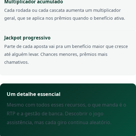
Multiplicador acumulado
Cada rodada ou cada cascata aumenta um multiplicador
geral, que se aplica nos prêmios quando o benefício ativa.
Jackpot progressivo
Parte de cada aposta vai pra um benefício maior que cresce
até alguém levar. Chances menores, prêmios mais
chamativos.
Um detalhe essencial
Mesmo com todos esses recursos, o que manda é o
RTP e a gestão de banca. Descobrir o jogo
assistência, mas cada giro continua aleatório.