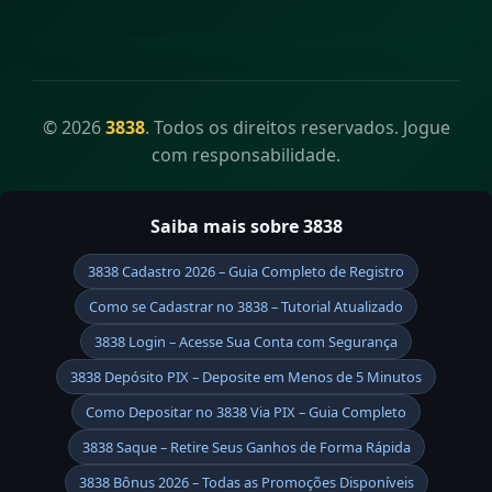
© 2026
3838
. Todos os direitos reservados. Jogue
com responsabilidade.
Saiba mais sobre 3838
3838 Cadastro 2026 – Guia Completo de Registro
Como se Cadastrar no 3838 – Tutorial Atualizado
3838 Login – Acesse Sua Conta com Segurança
3838 Depósito PIX – Deposite em Menos de 5 Minutos
Como Depositar no 3838 Via PIX – Guia Completo
3838 Saque – Retire Seus Ganhos de Forma Rápida
3838 Bônus 2026 – Todas as Promoções Disponíveis