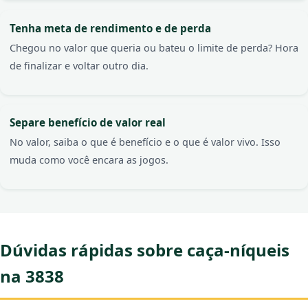
Tenha meta de rendimento e de perda
Chegou no valor que queria ou bateu o limite de perda? Hora
de finalizar e voltar outro dia.
Separe benefício de valor real
No valor, saiba o que é benefício e o que é valor vivo. Isso
muda como você encara as jogos.
Dúvidas rápidas sobre caça-níqueis
na 3838