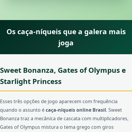
Os caça-níqueis que a galera mais
joga
Sweet Bonanza, Gates of Olympus e
Starlight Princess
Esses três opções de jogo aparecem com frequência
quando o assunto é
caça-níqueis online Brasil
. Sweet
Bonanza traz a mecânica de cascata com multiplicadores,
Gates of Olympus mistura o tema grego com giros